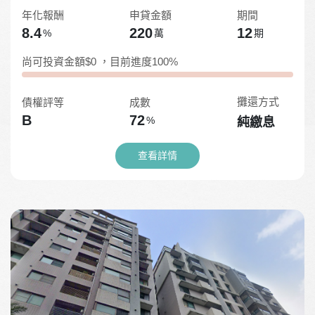
年化報酬
申貸金額
期間
8.4
220
12
%
萬
期
尚可投資金額$0 ，目前進度100%
攤還方式
債權評等
成數
B
72
%
純繳息
查看詳情