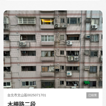
台北市文山區0025071701
已結案
木柵路二段