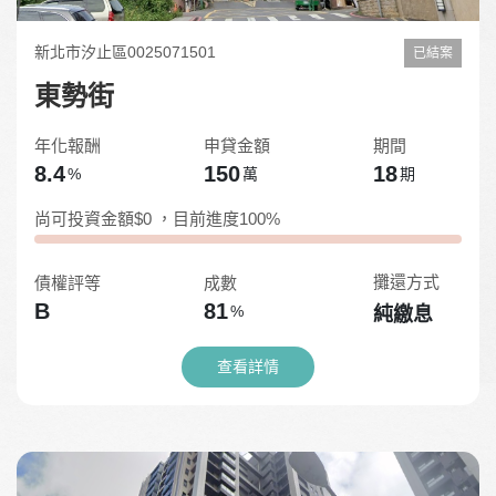
新北市汐止區0025071501
已結案
東勢街
年化報酬
申貸金額
期間
8.4
150
18
%
萬
期
尚可投資金額$0 ，目前進度100%
攤還方式
債權評等
成數
B
81
%
純繳息
查看詳情