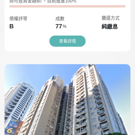
尚可投資金額$0 ，目前進度100%
攤還方式
債權評等
成數
B
77
%
純繳息
查看詳情