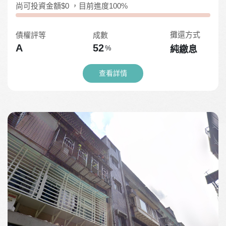
尚可投資金額$0 ，目前進度100%
攤還方式
債權評等
成數
A
52
%
純繳息
查看詳情