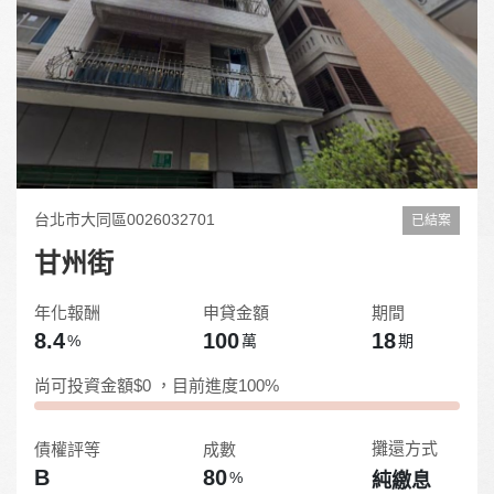
台北市大同區0026032701
已結案
甘州街
年化報酬
申貸金額
期間
8.4
100
18
%
萬
期
尚可投資金額$0 ，目前進度100%
攤還方式
債權評等
成數
B
80
%
純繳息