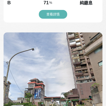
B
71
%
純繳息
查看詳情