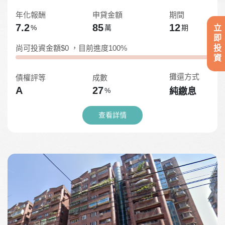
年化報酬
申貸金額
期間
7.2
85
12
%
萬
期
立即投資
尚可投資金額$0 ，目前進度100%
攤還方式
債權評等
成數
A
27
%
純繳息
查看詳情