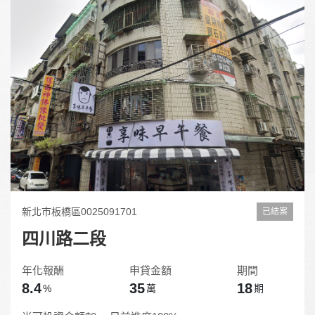
新北市板橋區0025091701
已結案
四川路二段
年化報酬
申貸金額
期間
8.4
35
18
%
萬
期