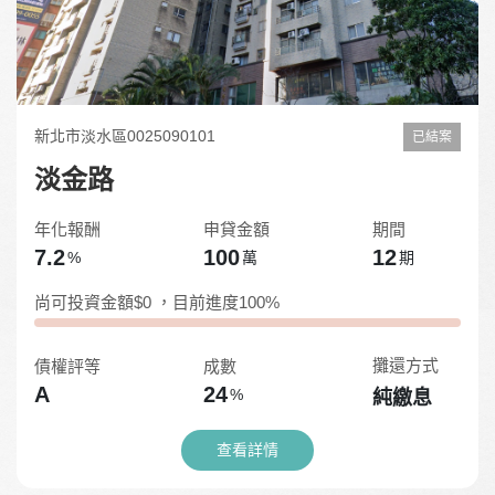
新北市淡水區0025090101
已結案
淡金路
年化報酬
申貸金額
期間
7.2
100
12
%
萬
期
尚可投資金額$0 ，目前進度100%
攤還方式
債權評等
成數
A
24
%
純繳息
查看詳情