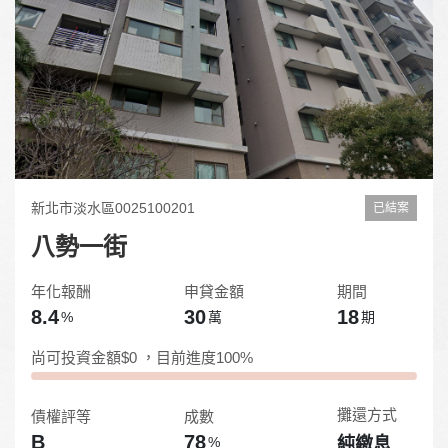
新北市淡水區0025100201
已結案
八勢一街
年化報酬
申貸金額
期間
8.4
30
18
%
萬
期
尚可投資金額$0 ，目前進度100%
攤還方式
債權評等
成數
B
78
%
純繳息