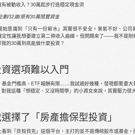
擁有被動收入？30萬起步打造穩定現金流
企劃/32歲/原有30萬閒置資金
開始意識到「只有一份薪水」其實很不安全。景氣不好、公司
確定性讓我想要建立第二條收入曲線。但問題來了——我不是財
那我的30萬到底能做什麼投資？
投資選項難以入門
、基金門檻高、ETF報酬有限……我試過好幾種，發現都需要大
，對我這種「想穩定、又沒時間學」的小資女來說，其實壓力很
我選擇了「房產擔保型投資」
上看到「貝殼貝克」這個平台，主打的並不是傳統股市或基金，