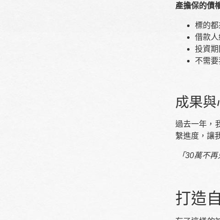
產擔保的債
標的都
借款人
投資期
不需要
成果與
過去一年，
繫進度，讓
「30萬不
打造