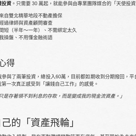
權投資
。只需要 30 萬起，就能參與由專業團隊媒合的「天使投
來自雙北精華地段不動產擔保
經過律師與資產顧問審查
間短（半年～一年）、不需綁定太久
我操盤、不用懂金融術語
心得
我參與了兩筆投資，總投入60萬，目前都如期收到分期撥回，平
我第一次真正感受到「讓錢自己工作」的感覺。
再只是存著領不到利息的存款，而是變成我的現金流資產。」
自己的「資產飛輪」