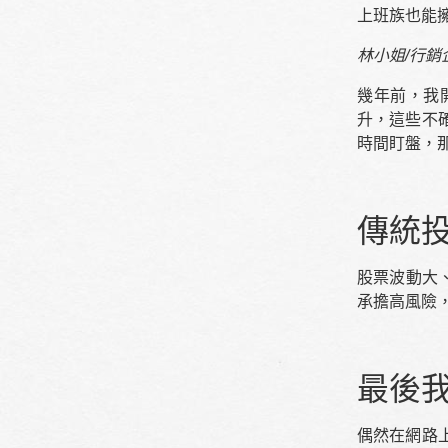
上班族也能
林小姐/行銷
幾年前，我
升，這些不
時間盯盤，
傳統
股票波動大
承擔高風險
最後
偶然在網路