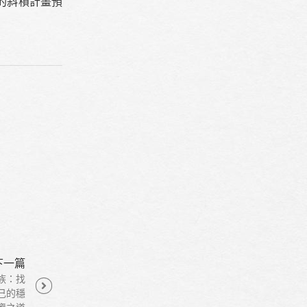
的斜槓計畫預
下一篇
族：找
己的穩