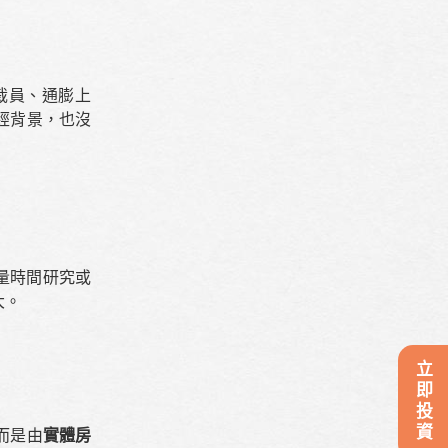
裁員、通膨上
經背景，也沒
量時間研究或
大。
立即投資
而是由
實體房