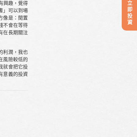
立即投資
有興趣，覺得
書」可以到場
方像是：閒置
錢不會在等待
有在長期關注
的利潤，我也
在風險較低的
我就會把它投
有意義的投資