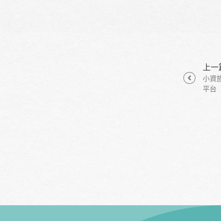
上一
小資
平台