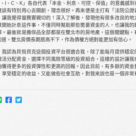
P、I、C、K」各自代表「本金、利息、可控、保值」的意義感到
應該有特別用心去開創，理念很好。再來便是主打有「法院公證
，讓我覺得蠻務實親切的！深入了解後，發現他有很多改良的地
就開始計息這件事，不僅同時幫助那些需要資金的人，也讓我的
掉。最後就是擔保品全部都是在雙北市的房地產，這個關鍵點，
知道，雙北房價長期居高不下，作為債權方絕對能更加有信心。
，我認為貝殼貝克這個投資平台很適合我，除了能每月提供穩定
靈活分配資金、選擇不同風險等級的投資組合，這樣的設計讓我
夠獲得更多的投資彈性和更高的回報。因此目前，有多餘的資金
，享受穩定的收益，又能做些社會互助，對我來說也是一個非常