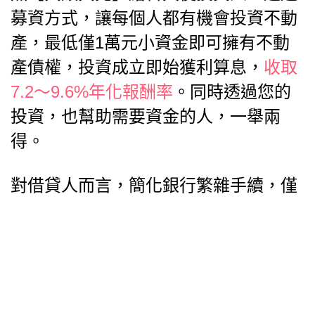
募資方式，讓每個人都有機會投資不動
產，最低僅1萬元小資金即可擁有不動
產債權，投資成立即始獲利算息，
收取
7.2～9.6%年化報酬率
。同時透過您的
投資，也幫助需要資金的人，一舉兩
得。
對借貸人而言，簡化銀行繁雜手續，僅
憑雙北不動產及足夠之貸款成數
（Combined Loan-to-Value，CLTV），
即可獲得資金的援助。不看信評、不需
財力證明，免去身家調查。