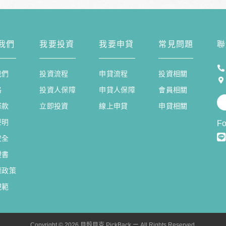
我們
我要投資
我要申貸
常見問題
聯
我們
投資流程
申貸流程
投資相關
格
投資人保障
申貸人保障
會員相關
條款
立即投資
線上申貸
申貸相關
聲明
Fo
安全
證書
權政策
規範
Copyright © 2026 貝殼貝克 PickBack ー All Rights Reserved.