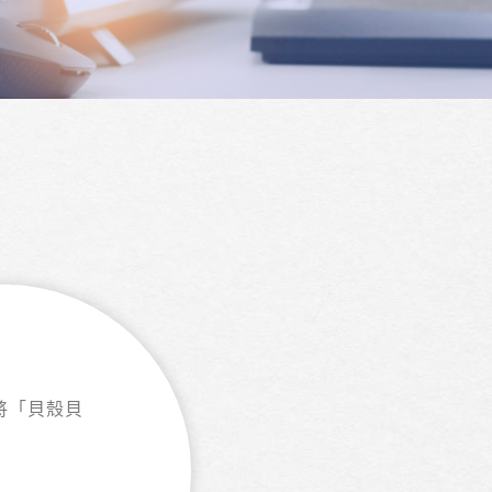
將「貝殼貝