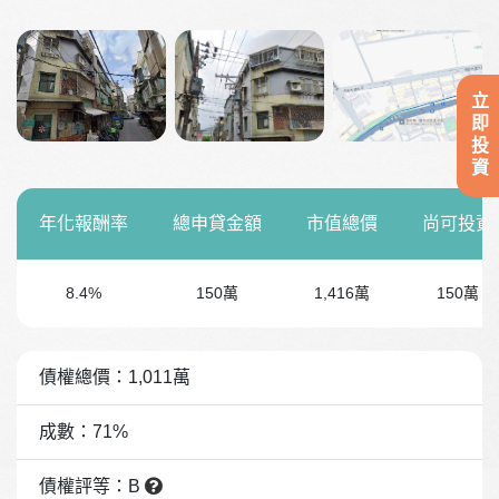
立即投資
年化報酬率
總申貸金額
市值總價
尚可投資
8.4%
150萬
1,416萬
150萬
債權總價：1,011萬
成數：71%
債權評等：B