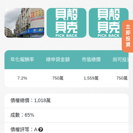
立即投資
年化報酬率
總申貸金額
市值總價
尚可投資
7.2%
750萬
1,559萬
750萬
債權總價：1,018萬
成數：65%
債權評等：A