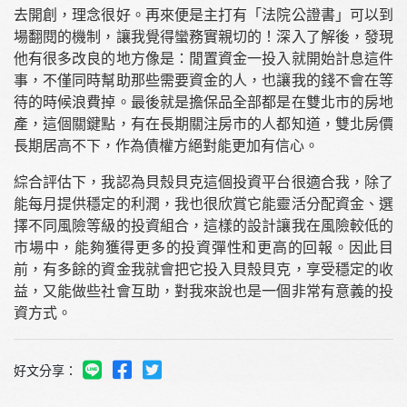
去開創，理念很好。再來便是主打有「法院公證書」可以到
場翻閱的機制，讓我覺得蠻務實親切的！深入了解後，發現
他有很多改良的地方像是：閒置資金一投入就開始計息這件
事，不僅同時幫助那些需要資金的人，也讓我的錢不會在等
待的時候浪費掉。最後就是擔保品全部都是在雙北市的房地
產，這個關鍵點，有在長期關注房市的人都知道，雙北房價
長期居高不下，作為債權方絕對能更加有信心。
綜合評估下，我認為貝殼貝克這個投資平台很適合我，除了
能每月提供穩定的利潤，我也很欣賞它能靈活分配資金、選
擇不同風險等級的投資組合，這樣的設計讓我在風險較低的
市場中，能夠獲得更多的投資彈性和更高的回報。因此目
前，有多餘的資金我就會把它投入貝殼貝克，享受穩定的收
益，又能做些社會互助，對我來說也是一個非常有意義的投
資方式。
好文分享：