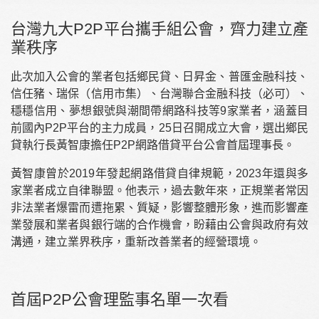
台灣九大P2P平台攜手組公會，齊力建立產
業秩序
此次加入公會的業者包括鄉民貸、日昇金、普匯金融科技、
信任豬、瑞保（信用市集）、台灣聯合金融科技（必可）、
穩穩信用、夢想銀號與潮間帶網路科技等9家業者，涵蓋目
前國內P2P平台的主力成員，25日召開成立大會，選出鄉民
貸執行長黃智康擔任P2P網路借貸平台公會首屆理事長。
黃智康曾於2019年發起網路借貸自律規範，2023年還與多
家業者成立自律聯盟。他表示，過去數年來，正規業者常因
非法業者爆雷而遭拖累、質疑，影響整體形象，進而影響產
業發展和業者與銀行端的合作機會，盼藉由公會與政府有效
溝通，建立業界秩序，重新改善業者的經營環境。
首屆P2P公會理監事名單一次看