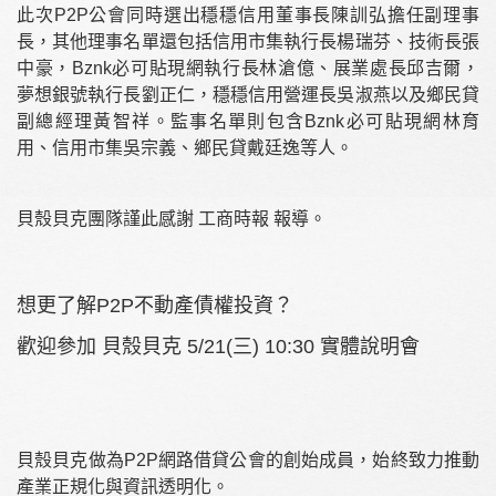
此次P2P公會同時選出穩穩信用董事長陳訓弘擔任副理事
長，其他理事名單還包括信用市集執行長楊瑞芬、技術長張
中豪，Bznk必可貼現網執行長林滄億、展業處長邱吉爾，
夢想銀號執行長劉正仁，穩穩信用營運長吳淑燕以及鄉民貸
副總經理黃智祥。監事名單則包含Bznk必可貼現網林育
用、信用市集吳宗義、鄉民貸戴廷逸等人。
貝殼貝克團隊謹此感謝
工商時報
報導。
想更了解P2P不動產債權投資？
歡迎參加 貝殼貝克 5/21(三) 10:30 實體說明會
貝殼貝克做為P2P網路借貸公會的創始成員，始終致力推動
產業正規化與資訊透明化。