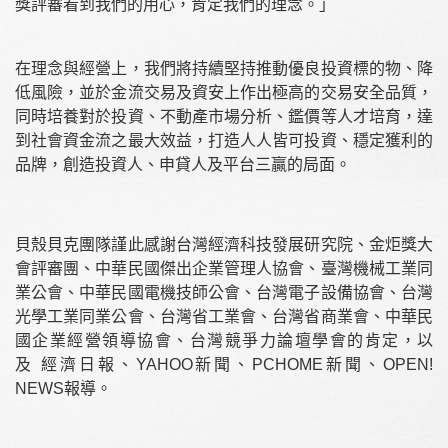
獎評審看到我們的用心，肯定我們的理念。」
在理念與經營上，我們將持續堅持推動優良投資標的物、降
低風險，並於金流交易及資安上作出極高的交易安全品質，
同時培養對於投資、不動產市場分析、鑑價等人才培育，達
到社會資金流之最大效益，打造人人皆可投資、穩定獲利的
品牌，創造投資人、申貸人及平台三贏的局面。
貝殼貝克團隊謹此感謝台灣經濟科技發展研究院、金炬獎大
會評審團、中華民國傑出企業管理人協會、臺灣機械工業同
業公會、中華民國電機技師公會、台灣電子設備協會、台灣
光學工業同業公會、台灣省工業會、台灣省商業會、中華民
國企業經營領導協會、台灣競爭力論壇學會的肯定，以
及
經濟日報
、
YAHOO新聞
、
PCHOME新聞
、
OPEN!
NEWS
報導。