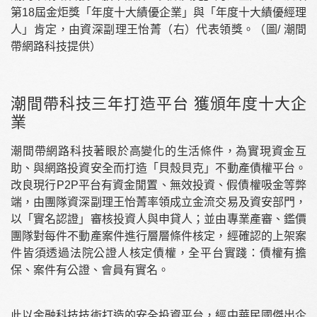
第18屆金炬獎「年度十大績優企業」與「年度十大績優經理
人」肯定，由資深副理王怡菁（右）代表領獎。（圖/ 潮間
帶網路科技提供）
潮間帶科技三年打造平台 獲頒年度十大企
業
潮間帶網路科技著眼於高變化的生活條件，為實現資金互
助、與網路投資安全而打造「貝殼貝克」不動產債權平台。
改良現行P2P平台有資金閒置、無效投資、假債權吸金等弊
端，由團隊資深副理王怡菁率領成立金流交易及資安部門，
以「實名認證」審核投資人與申貸人；並由專業產審、鑑價
團隊對每件不動產案件進行層層條件核定，經確認的上架案
件皆須透過法院公證人核定債權，全平台實踐：債權有擔
保、案件有公證、會員有實名。
此以金融科技技術打造的安全投資平台，經中華民國傑出企