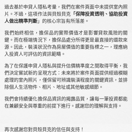
過去基於申貸人隱私考量，我們在案件頁面中未提供室內照
片。不過，這項作法與貝殼貝克
「保障投資透明、協助投資
人做出精準判斷
」的核心宗旨有所落差。
我們始終相信，擔保品的實際價值才是影響貸款風險的關
鍵。而在極端情況下，擔保品處分所得更是最直接的還款來
源。因此，裝潢狀況作為房屋價值的重要指標之一，理應納
入投資人可評估的資訊範疇。
為了在保護申貸人隱私與提升估價精準度之間取得平衡，我
們決定嘗試新的呈現方式：未來將於案件頁面提供經過模糊
處理的室內照片，僅保留可辨識裝潢程度的關鍵資訊，並排
除個人生活物件、相片、地址或其他敏感細節。
我們會持續優化擔保品資訊的揭露品質，讓每一筆投資都能
在兼顧安全與尊重的前提下進行。感謝您的理解與支持。
再次感謝您對貝殼貝克的信任與支持！