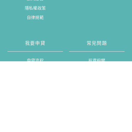
隱私權政策
自律規範
我要申貸
常見問題
申貸流程
投資相關
申貸人保障
會員相關
線上申貸
申貸相關
聯絡我們
(02)7703-2838
台北市松山區八德路三段2號13樓之5